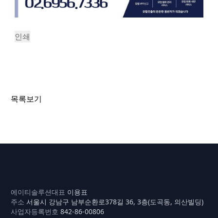
인쇄
«
아마존 매출 부가세(VAT) 누가 내나? 징수·납부 구조
완전 정리
유럽 VAT 신고 안 하면 어떻게 될까?｜아마존 셀러 필수
관리(Compliance) 총정리
»
목록보기
AT Solution
에이티솔루션
대표
이용표
주소
서울시 강남구 남부순환로378길 36, 3층(도곡동, 의산빌딩)
사업자등록번호
842-86-00806